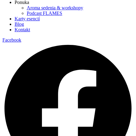
Ponuka
Aroma sedenia & workshopy
Podcast FLAMES
Karty esencií
Blog
Kontakt
Facebook