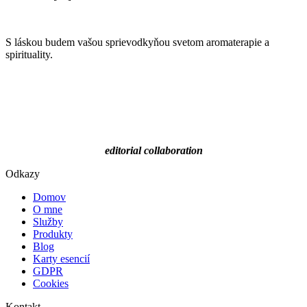
S láskou budem vašou sprievodkyňou svetom aromaterapie a
spirituality.
editorial
collaboration
Odkazy
Domov
O mne
Služby
Produkty
Blog
Karty esencií
GDPR
Cookies
Kontakt