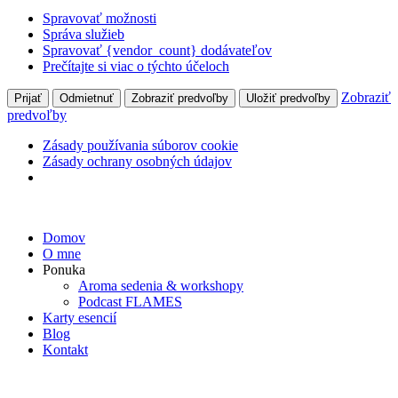
Spravovať možnosti
Správa služieb
Spravovať {vendor_count} dodávateľov
Prečítajte si viac o týchto účeloch
Zobraziť
Prijať
Odmietnuť
Zobraziť predvoľby
Uložiť predvoľby
predvoľby
Zásady používania súborov cookie
Zásady ochrany osobných údajov
Preskočiť
na
Domov
obsah
O mne
Ponuka
Aroma sedenia & workshopy
Podcast FLAMES
Karty esencií
Blog
Kontakt